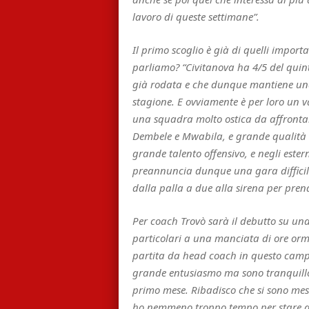
lavoro di queste settimane”.
Il primo scoglio è già di quelli importa
parliamo? “Civitanova ha 4/5 del quint
già rodata e che dunque mantiene una 
stagione. E ovviamente è per loro un v
una squadra molto ostica da affrontare
Dembele e Mwabila, e grande qualità i
grande talento offensivo, e negli estern
preannuncia dunque una gara difficile
dalla palla a due alla sirena per pren
Per coach Trovò sarà il debutto su un
particolari a una manciata di ore o
partita da head coach in questo campio
grande entusiasmo ma sono tranquillo 
primo mese. Ribadisco che si sono mes
ho nemmeno troppo tempo per stare a 