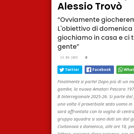
Alessio Trovò
“Ovviamente giocheremo
L'obiettivo di domenica
giochiamo in casa e ci
gente”
24.09.2025
0
Twitter
Facebook
What
Finalmente si parte! Dopo più di un me
gambe, la nuova Amatori Pescara 1976 
B Interregionale 2025-26. Si parte dal
una volta il proverbiale sesto uomo in
sarà affrontata con la voglia di centrare 
gruppo squadra si sono dati sin dal gi
Civitanova e domenica, alle ore 18, p
lottare, possesso dopo possesso, per r