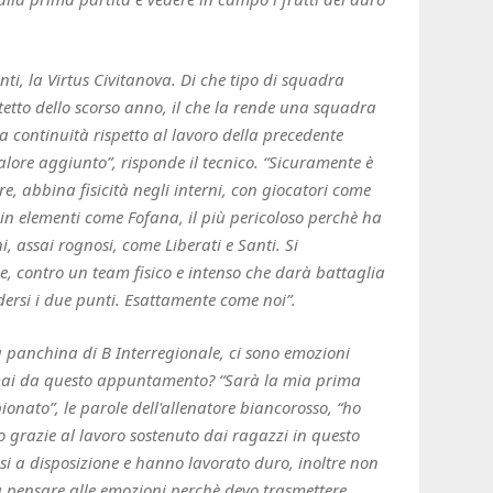
nti, la Virtus Civitanova. Di che tipo di squadra
etto dello scorso anno, il che la rende una squadra
continuità rispetto al lavoro della precedente
alore aggiunto”, risponde il tecnico. “Sicuramente è
, abbina fisicità negli interni, con giocatori come
n elementi come Fofana, il più pericoloso perchè ha
i, assai rognosi, come Liberati e Santi. Si
, contro un team fisico e intenso che darà battaglia
dersi i due punti. Esattamente come noi”.
a panchina di B Interregionale, ci sono emozioni
rmai da questo appuntamento? “Sarà la mia prima
nato”, le parole dell'allenatore biancorosso, “ho
grazie al lavoro sostenuto dai ragazzi in questo
si a disposizione e hanno lavorato duro, inoltre non
pensare alle emozioni perchè devo trasmettere