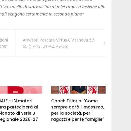
tivo, quello di stare vicino ai miei ragazzi insieme allo
onali vengono certamente in secondo piano”
zioni
Amatori Pescara-Virtus Civitanova 57-
ione"
65 (17-19, 31-42, 45-56)
IALE - L'Amatori
Coach Di Iorio: "Come
ra parteciperà al
sempre darò il massimo,
onato di Serie B
per la società, per i
regionale 2026-27
ragazzi e per le famiglie"