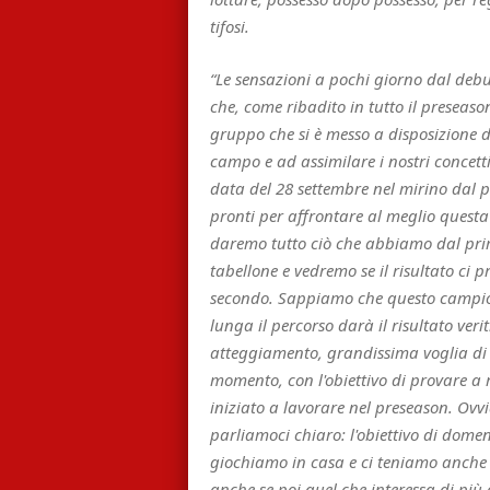
tifosi.
“Le sensazioni a pochi giorno dal debut
che, come ribadito in tutto il preseas
gruppo che si è messo a disposizione d
campo e ad assimilare i nostri concett
data del 28 settembre nel mirino dal 
pronti per affrontare al meglio questa
daremo tutto ciò che abbiamo dal primo
tabellone e vedremo se il risultato c
secondo. Sappiamo che questo campio
lunga il percorso darà il risultato ver
atteggiamento, grandissima voglia di 
momento, con l'obiettivo di provare a 
iniziato a lavorare nel preseason. Ov
parliamoci chiaro: l'obiettivo di dome
giochiamo in casa e ci teniamo anche p
anche se poi quel che interessa di più 