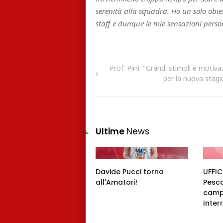
serenità alla squadra. Ho un solo obiet
staff e dunque le mie sensazioni pers
Prof. Pirri: "Grandi stimoli e motiva
per la nuova stag
Ultime
News
Davide Pucci torna
UFFIC
all'Amatori!
Pesca
campi
Inter