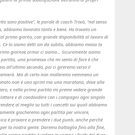
to sono positive”, le parole di coach Trovò, “nel senso
on, abbiamo lavorato tanto e bene. Ho trovato un
al primo giorno, con grande disponibilità al lavoro di
i. Ce lo siamo detti sin da subito, abbiamo messo la
primo giornoe ormai ci siamo... Sicuramente siamo
 partita, una promessa che mi sento di fare è che
 all'ultimo secondo, poi ci gireremo verso il
i premierà. Ma di certo non molleremo nemmeno un
nato non è uno sprint ma una maratona, dove alla
itiero, e nella prima partita mi preme vedere grande
lottare e di condividere con i compagni ogni singolo
rendere al meglio su tutti i concetti sui quali abbiamo
viamente giocheremo ogni partita per vincere,
nica è provare a prendere i due punti, anche perchè
er la nostra gente. Daremo battaglia fino alla fine,
alla prima partita è vedere in campo i frutti del duro