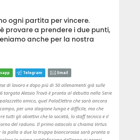
 ogni partita per vincere.
 è provare a prendere i due punti,
 teniamo anche per la nostra
sapp
Telegram
Email
se di lavoro e dopo più di 50 allenamenti già sulle
targata Alessio Trovò è pronta al debutto nella Serie
 palazzetto amico, quel PalaElettra che sarà ancora
 campo, per una stagione lunga e difficile, ma che
tutti gli obiettivi che la società, lo staff tecnico e il
orno del raduno. Il primo ostacolo si chiama Virtus
er la palla a due la truppa biancorossa sarà pronta a
egalare la prima soddisfazione dell'anno ai propri