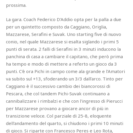
prossima.
La gara. Coach Federico D'Addio opta per la palla a due
per un quintetto composto da Caggiano, Origlia,
Mazzarese, Serafini e Suvak. Uno starting five di nuovo
conio, nel quale Mazzarese si esalta siglando i primi 5
punti di serata. 2 falli di Serafini in 3 minuti inducono la
panchina di casa a cambiare il capitano, che però prima
ha tempo e modo di mettere a referto un gioco da 3
punti. C'è ora Pichi in campo come ala grande e l'Amatori
va subito sul +13, sfoderando un 3/3 dall'arco. Tinto per
Caggiano è il successivo cambio dei biancorossi di
Pescara, che col tandem Pichi-Suvak continuano a
cannibalizzare i rimbalzi e che con l'ingresso di Pierucci
per Mazzarese provano a giocare ancor di più in
transizione veloce. Col parziale di 25-8, eloquente
dell'andamento del quarto, si chiudono i primi 10 minuti
di gioco. Si riparte con Francesco Peres e Leo Rota,