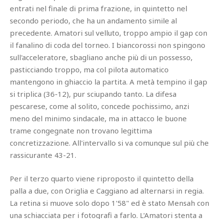
entrati nel finale di prima frazione, in quintetto nel
secondo periodo, che ha un andamento simile al
precedente. Amatori sul velluto, troppo ampio il gap con
il fanalino di coda del torneo. I biancorossi non spingono
sull'acceleratore, sbagliano anche più di un possesso,
pasticciando troppo, ma col pilota automatico
mantengono in ghiaccio la partita. A metà tempino il gap
si triplica (36-12), pur sciupando tanto. La difesa
pescarese, come al solito, concede pochissimo, anzi
meno del minimo sindacale, ma in attacco le buone
trame congegnate non trovano legittima
concretizzazione. All'intervallo si va comunque sul più che
rassicurante 43-21.
Per il terzo quarto viene riproposto il quintetto della
palla a due, con Origlia e Caggiano ad alternarsi in regia.
La retina si muove solo dopo 1'58" ed è stato Mensah con
una schiacciata per i fotografi a farlo. L'Amatori stenta a